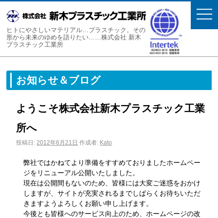
togg
navi
ヒトにやさしいマテリアル…プラスチック。その
形から未来のゆめを語りたい……株式会社 新木
プラスチック工業所
お知らせ＆ブログ
ようこそ株式会社新木プラスチック工業
所へ
投稿日:
2012年6月21日
作成者:
Kato
弊社ではかねてより準備をすすめておりましたホームペー
ジをリニューアル公開いたしました。
現在は公開間もないのため、皆様には大変ご迷惑をおかけ
しますが、サイトが充実されるまでしばらくお待ちいただ
きますようよろしくお願い申し上げます。
今後とも皆様へのサービス向上のため、ホームページの改