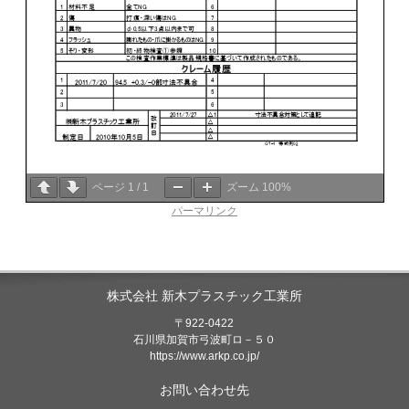
ページ
1
/
1
ズーム
100%
パーマリンク
株式会社 新木プラスチック工業所
〒922-0422
石川県加賀市弓波町ロ－５０
https://www.arkp.co.jp/
お問い合わせ先